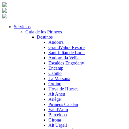
Servicios
Guía de los Pirineos
Destinos
Andorra
GrandValira Resorts
Sant Julián de Loria
Andorra la Vellla
Escaldes Engodany
Encamp
Canillo
La Massana
Ordino
Hoya de Huesca
Alt Aneu
Ariège
Pirineos Catalan
Val d'Aran
Barcelona
Girona
Alt Urgell