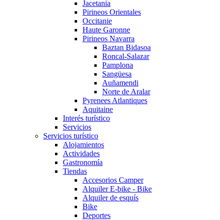
Jacetania
Pirineos Orientales
Occitanie
Haute Garonne
Pirineos Navarra
Baztan Bidasoa
Roncal-Salazar
Pamplona
Sangüesa
Auñamendi
Norte de Aralar
Pyrenees Atlantiques
Aquitaine
Interés turístico
Servicios
Servicios turístico
Alojamientos
Actividades
Gastronomía
Tiendas
Accesorios Camper
Alquiler E-bike - Bike
Alquiler de esquís
Bike
Deportes