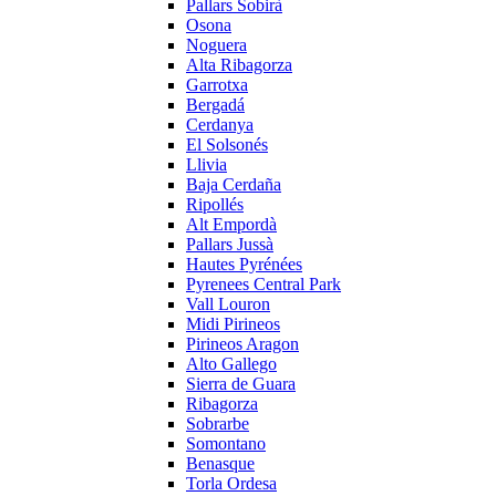
Pallars Sobirà
Osona
Noguera
Alta Ribagorza
Garrotxa
Bergadá
Cerdanya
El Solsonés
Llivia
Baja Cerdaña
Ripollés
Alt Empordà
Pallars Jussà
Hautes Pyrénées
Pyrenees Central Park
Vall Louron
Midi Pirineos
Pirineos Aragon
Alto Gallego
Sierra de Guara
Ribagorza
Sobrarbe
Somontano
Benasque
Torla Ordesa