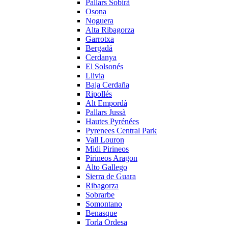
Pallars Sobirà
Osona
Noguera
Alta Ribagorza
Garrotxa
Bergadá
Cerdanya
El Solsonés
Llivia
Baja Cerdaña
Ripollés
Alt Empordà
Pallars Jussà
Hautes Pyrénées
Pyrenees Central Park
Vall Louron
Midi Pirineos
Pirineos Aragon
Alto Gallego
Sierra de Guara
Ribagorza
Sobrarbe
Somontano
Benasque
Torla Ordesa