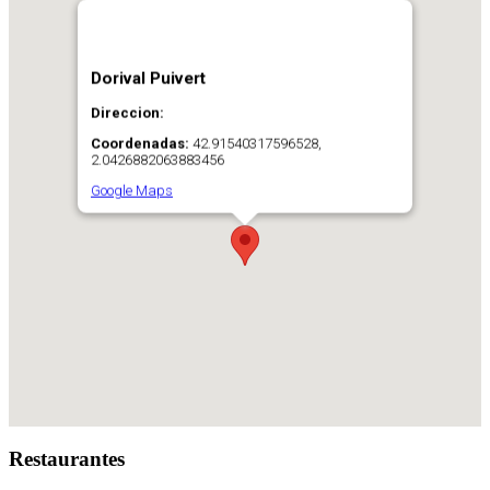
Dorival Puivert
Direccion:
Coordenadas:
42.91540317596528,
2.0426882063883456
Google Maps
Restaurantes