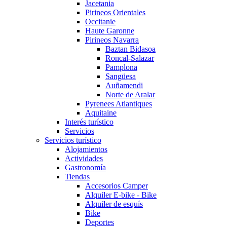
Jacetania
Pirineos Orientales
Occitanie
Haute Garonne
Pirineos Navarra
Baztan Bidasoa
Roncal-Salazar
Pamplona
Sangüesa
Auñamendi
Norte de Aralar
Pyrenees Atlantiques
Aquitaine
Interés turístico
Servicios
Servicios turístico
Alojamientos
Actividades
Gastronomía
Tiendas
Accesorios Camper
Alquiler E-bike - Bike
Alquiler de esquís
Bike
Deportes