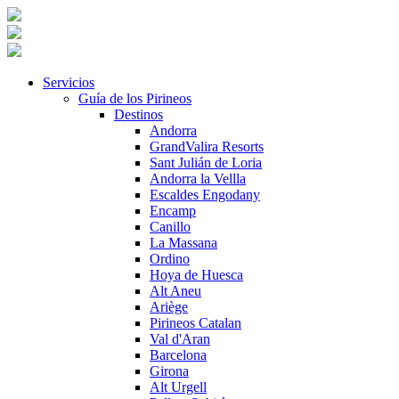
Servicios
Guía de los Pirineos
Destinos
Andorra
GrandValira Resorts
Sant Julián de Loria
Andorra la Vellla
Escaldes Engodany
Encamp
Canillo
La Massana
Ordino
Hoya de Huesca
Alt Aneu
Ariège
Pirineos Catalan
Val d'Aran
Barcelona
Girona
Alt Urgell