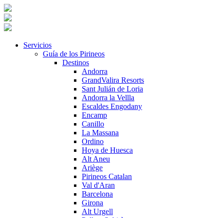
Servicios
Guía de los Pirineos
Destinos
Andorra
GrandValira Resorts
Sant Julián de Loria
Andorra la Vellla
Escaldes Engodany
Encamp
Canillo
La Massana
Ordino
Hoya de Huesca
Alt Aneu
Ariège
Pirineos Catalan
Val d'Aran
Barcelona
Girona
Alt Urgell