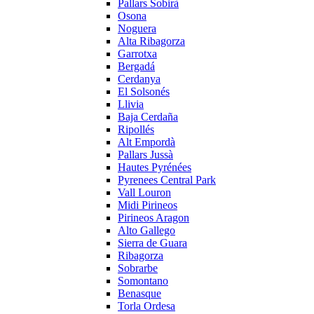
Pallars Sobirà
Osona
Noguera
Alta Ribagorza
Garrotxa
Bergadá
Cerdanya
El Solsonés
Llivia
Baja Cerdaña
Ripollés
Alt Empordà
Pallars Jussà
Hautes Pyrénées
Pyrenees Central Park
Vall Louron
Midi Pirineos
Pirineos Aragon
Alto Gallego
Sierra de Guara
Ribagorza
Sobrarbe
Somontano
Benasque
Torla Ordesa