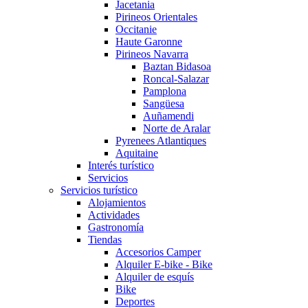
Jacetania
Pirineos Orientales
Occitanie
Haute Garonne
Pirineos Navarra
Baztan Bidasoa
Roncal-Salazar
Pamplona
Sangüesa
Auñamendi
Norte de Aralar
Pyrenees Atlantiques
Aquitaine
Interés turístico
Servicios
Servicios turístico
Alojamientos
Actividades
Gastronomía
Tiendas
Accesorios Camper
Alquiler E-bike - Bike
Alquiler de esquís
Bike
Deportes