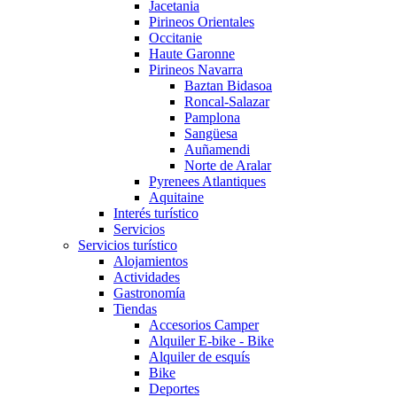
Jacetania
Pirineos Orientales
Occitanie
Haute Garonne
Pirineos Navarra
Baztan Bidasoa
Roncal-Salazar
Pamplona
Sangüesa
Auñamendi
Norte de Aralar
Pyrenees Atlantiques
Aquitaine
Interés turístico
Servicios
Servicios turístico
Alojamientos
Actividades
Gastronomía
Tiendas
Accesorios Camper
Alquiler E-bike - Bike
Alquiler de esquís
Bike
Deportes