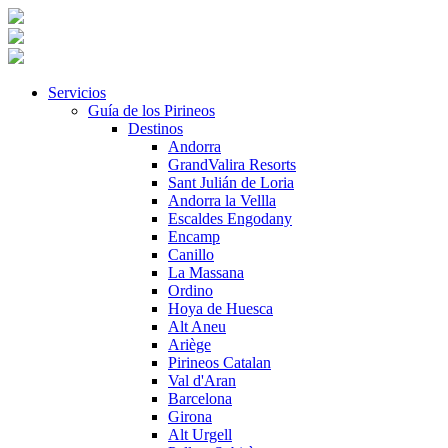
Servicios
Guía de los Pirineos
Destinos
Andorra
GrandValira Resorts
Sant Julián de Loria
Andorra la Vellla
Escaldes Engodany
Encamp
Canillo
La Massana
Ordino
Hoya de Huesca
Alt Aneu
Ariège
Pirineos Catalan
Val d'Aran
Barcelona
Girona
Alt Urgell