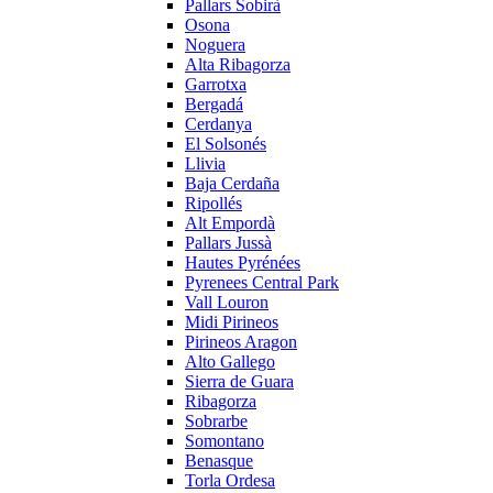
Pallars Sobirà
Osona
Noguera
Alta Ribagorza
Garrotxa
Bergadá
Cerdanya
El Solsonés
Llivia
Baja Cerdaña
Ripollés
Alt Empordà
Pallars Jussà
Hautes Pyrénées
Pyrenees Central Park
Vall Louron
Midi Pirineos
Pirineos Aragon
Alto Gallego
Sierra de Guara
Ribagorza
Sobrarbe
Somontano
Benasque
Torla Ordesa